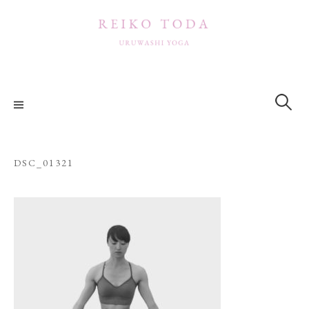
コ
ン
テ
ン
ツ
検
索:
へ
ス
キ
ッ
DSC_01321
プ