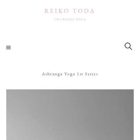
コ
ン
テ
ン
ツ
検
索:
へ
ス
キ
ッ
Ashtanga Yoga 1st Series
プ