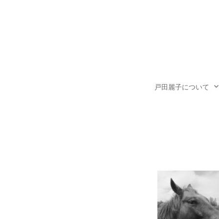
コ
ン
テ
ン
ツ
へ
戸田麗子について
ス
キ
ッ
プ