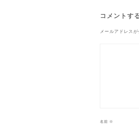
ー
シ
コメントす
ョ
ン
メールアドレスが
名前
※