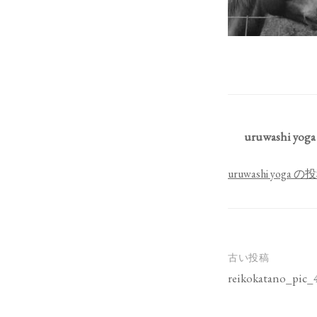
uruwashi yoga
uruwashi yog
投
古い投稿
稿
reikokatano_pic_
ナ
ビ
ゲ