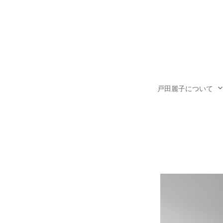
コ
ン
テ
ン
ツ
へ
戸田麗子について
ス
キ
ッ
プ