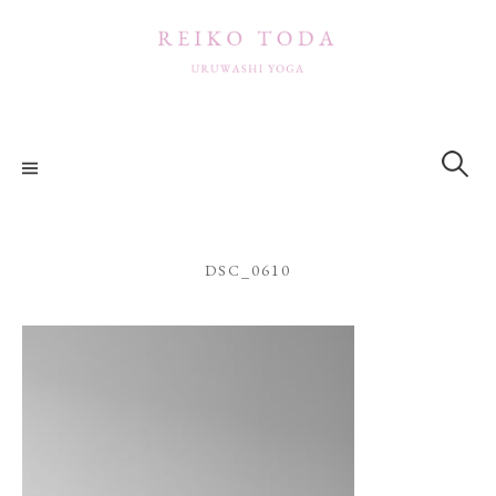
コ
ン
テ
ン
ツ
検
索:
へ
ス
キ
ッ
DSC_0610
プ