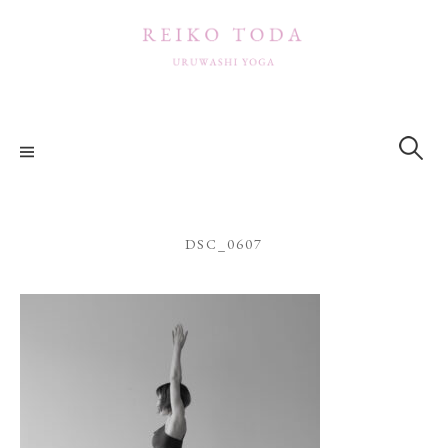
コ
ン
テ
ン
ツ
検
索:
へ
ス
キ
ッ
DSC_0607
プ