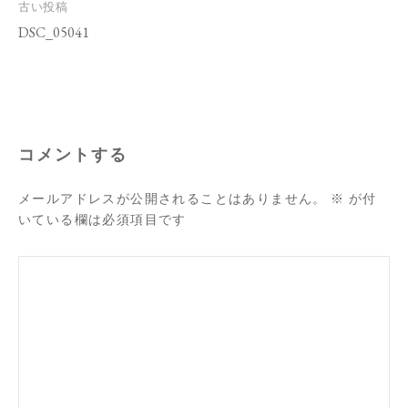
投
古い投稿
稿
DSC_05041
ナ
ビ
ゲ
ー
シ
ョ
ン
コメントする
メールアドレスが公開されることはありません。
※
が付
いている欄は必須項目です