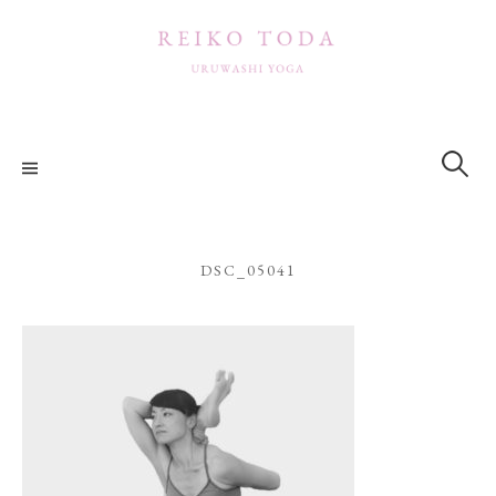
コ
ン
テ
ン
ツ
検
索:
へ
ス
キ
ッ
DSC_05041
プ