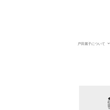
コ
ン
テ
ン
ツ
へ
戸田麗子について
ス
キ
ッ
プ