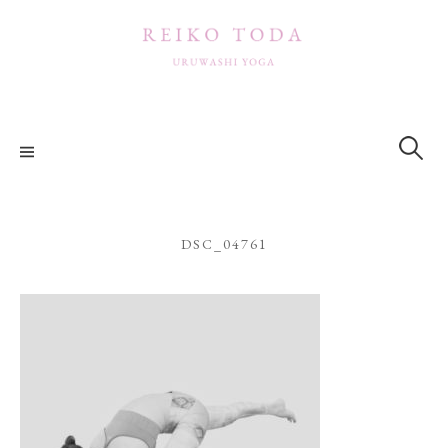
コ
ン
テ
ン
ツ
検
索:
へ
ス
キ
ッ
DSC_04761
プ