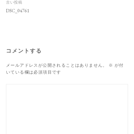
投
古い投稿
稿
DSC_04761
ナ
ビ
ゲ
ー
シ
ョ
ン
コメントする
メールアドレスが公開されることはありません。
※
が付
いている欄は必須項目です