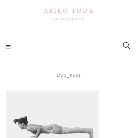
コ
ン
テ
ン
ツ
検
索:
へ
ス
キ
ッ
DSC_0461
プ