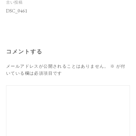
投
古い投稿
稿
DSC_0461
ナ
ビ
ゲ
ー
シ
ョ
ン
コメントする
メールアドレスが公開されることはありません。
※
が付
いている欄は必須項目です