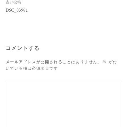
投
古い投稿
稿
DSC_03981
ナ
ビ
ゲ
ー
シ
ョ
ン
コメントする
メールアドレスが公開されることはありません。
※
が付
いている欄は必須項目です