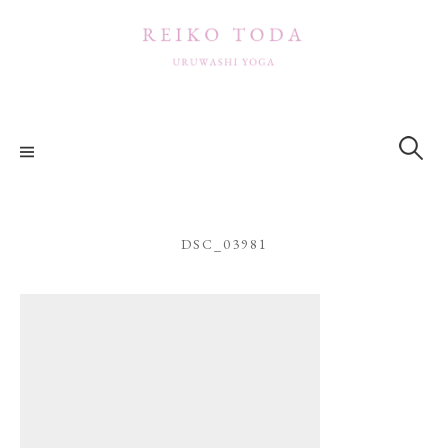
コ
ン
テ
ン
ツ
検
索:
へ
ス
キ
ッ
DSC_03981
プ