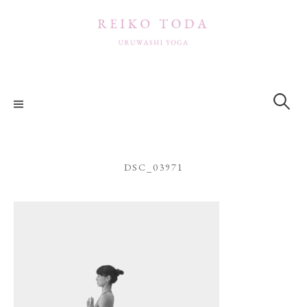
コ
ン
テ
ン
ツ
検
索:
へ
ス
キ
ッ
DSC_03971
プ