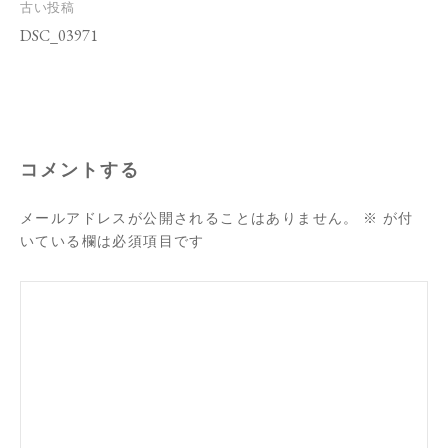
投
古い投稿
稿
DSC_03971
ナ
ビ
ゲ
ー
シ
ョ
ン
コメントする
メールアドレスが公開されることはありません。
※
が付
いている欄は必須項目です