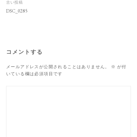
投
古い投稿
稿
DSC_0285
ナ
ビ
ゲ
ー
シ
ョ
ン
コメントする
メールアドレスが公開されることはありません。
※
が付
いている欄は必須項目です