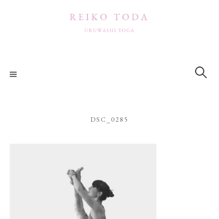
コ
ン
テ
ン
ツ
検
索:
へ
ス
キ
ッ
DSC_0285
プ