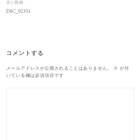
投
古い投稿
稿
DSC_02331
ナ
ビ
ゲ
ー
シ
ョ
ン
コメントする
メールアドレスが公開されることはありません。
※
が付
いている欄は必須項目です