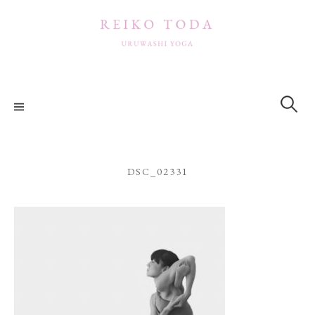
コ
ン
テ
ン
ツ
検
索:
へ
ス
キ
ッ
DSC_02331
プ