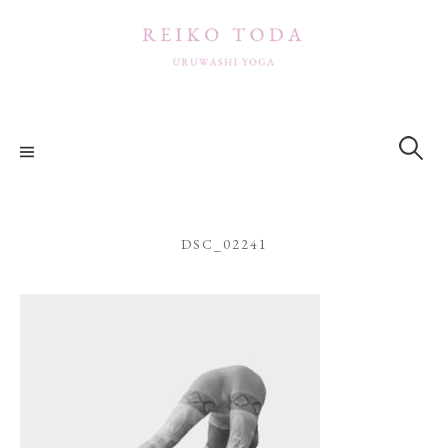
コ
ン
テ
ン
ツ
検
索:
へ
ス
キ
ッ
DSC_02241
プ