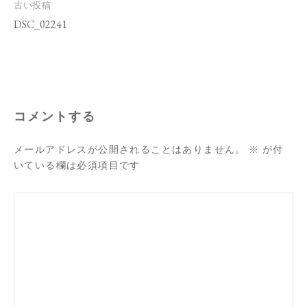
投
古い投稿
稿
DSC_02241
ナ
ビ
ゲ
ー
シ
ョ
ン
コメントする
メールアドレスが公開されることはありません。
※
が付
いている欄は必須項目です