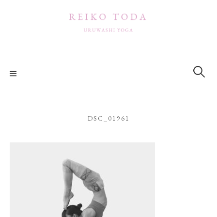
コ
ン
テ
ン
ツ
検
索:
へ
ス
キ
ッ
DSC_01961
プ