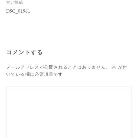
投
古い投稿
稿
DSC_01961
ナ
ビ
ゲ
ー
シ
ョ
ン
コメントする
メールアドレスが公開されることはありません。
※
が付
いている欄は必須項目です