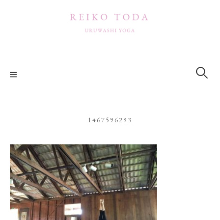
コ
ン
テ
ン
ツ
検
索:
へ
ス
キ
ッ
1467596293
プ