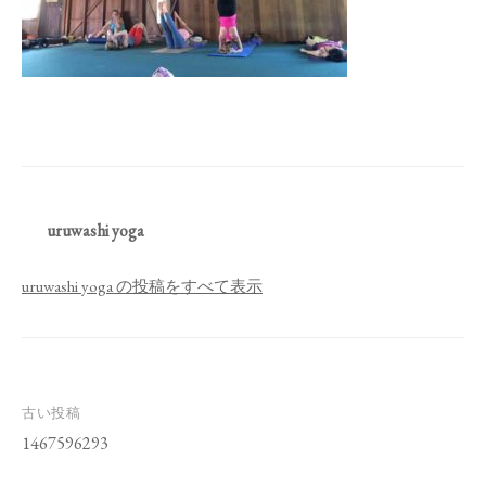
uruwashi yoga
uruwashi yoga の投稿をすべて表示
投
古い投稿
稿
1467596293
ナ
ビ