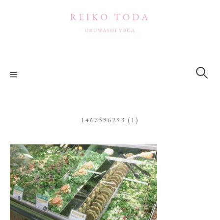
コ
ン
テ
ン
ツ
検
索:
へ
ス
キ
ッ
1467596293 (1)
プ