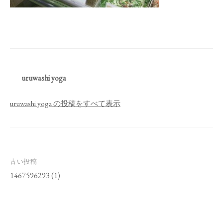
uruwashi yoga
uruwashi yoga の投稿をすべて表示
投
古い投稿
稿
1467596293 (1)
ナ
ビ
ゲ
ー
シ