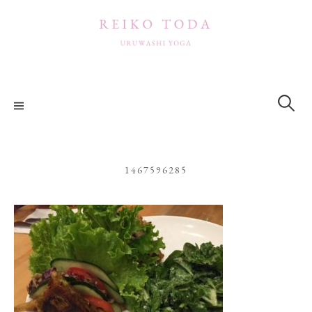
コ
ン
テ
ン
ツ
検
索:
へ
ス
キ
ッ
1467596285
プ