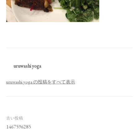
uruwashi yoga
uruwashi yoga の投稿をすべて表示
投
古い投稿
稿
1467596285
ナ
ビ