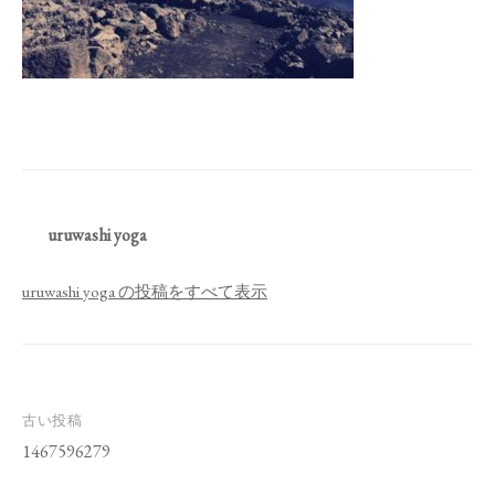
uruwashi yoga
uruwashi yoga の投稿をすべて表示
投
古い投稿
稿
1467596279
ナ
ビ