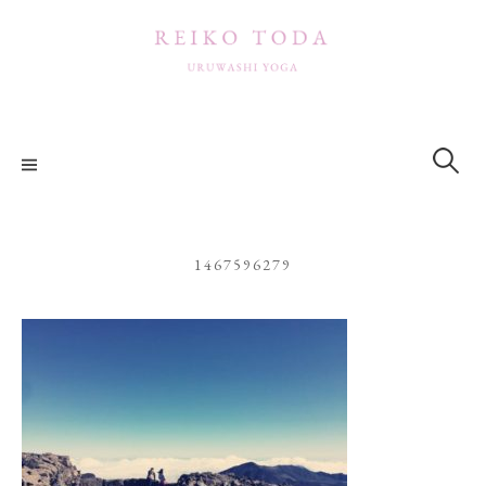
コ
ン
テ
ン
ツ
検
索:
へ
ス
キ
ッ
1467596279
プ