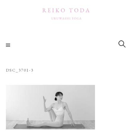
コ
ン
テ
ン
ツ
検
索:
へ
ス
キ
ッ
DSC_3701-3
プ