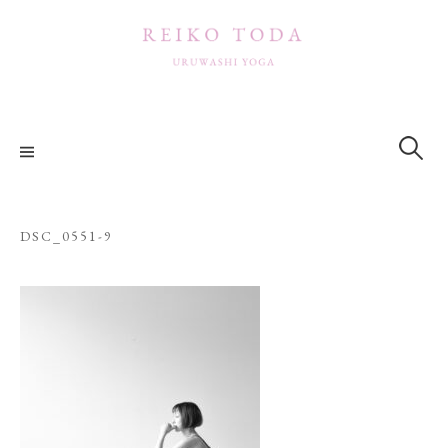
コ
ン
テ
ン
ツ
検
索:
へ
ス
キ
ッ
DSC_0551-9
プ