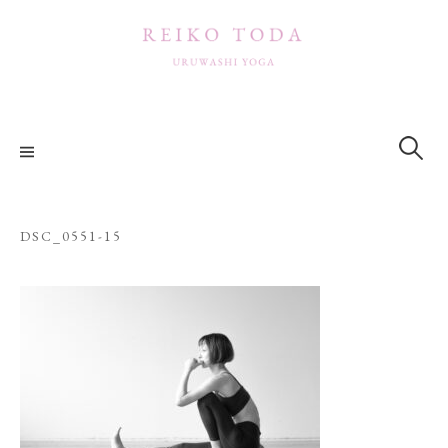
コ
ン
テ
ン
ツ
検
索:
へ
ス
キ
ッ
DSC_0551-15
プ