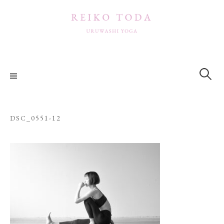
コ
ン
テ
ン
ツ
検
索:
へ
ス
キ
ッ
DSC_0551-12
プ