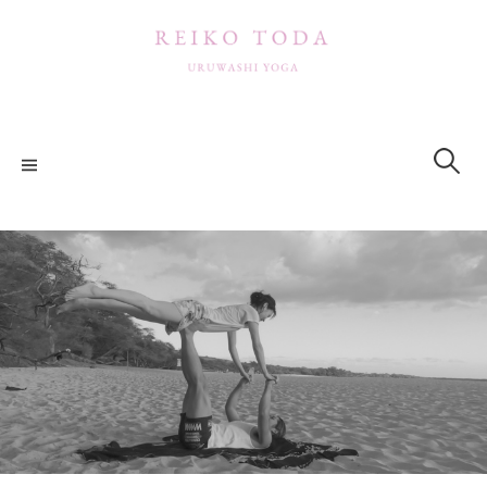
コ
ン
テ
ン
ツ
検
索:
へ
ス
キ
ッ
プ