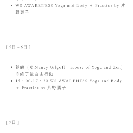
WS AWARENESS Yoga and Body ＋ Practice by 片
野麗子
[ 5日～6日 ]
朝練（＠Nancy Gilgoff House of Yoga and Zen)
※終了後自由行動
15：00-17：30 WS AWARENESS Yoga and Body
＋ Practice by 片野麗子
[ 7日 ]