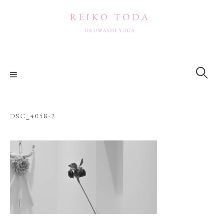
コ
ン
テ
ン
ツ
検
索:
へ
ス
キ
ッ
DSC_4058-2
プ